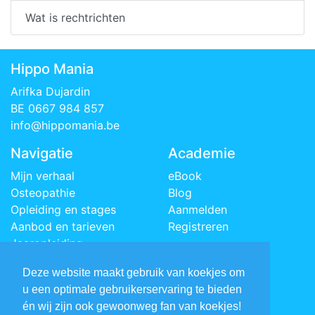
Wat is rechtrichten
Hippo Mania
Arifka Dujardin
BE 0667 984 857
info@hippomania.be
Navigatie
Academie
Mijn verhaal
eBook
Osteopathie
Blog
Opleiding en stages
Aanmelden
Aanbod en tarieven
Registreren
Jaaropleiding
Agenda
Deze website maakt gebruik van koekjes om
Contact
u een optimale gebruikerservaring te bieden
Social media
én wij zijn ook gewoonweg fan van koekjes!