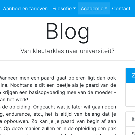
Aanbod en tarieven
Filosofie
Academie
Contact
Blog
Van kleuterklas naar universiteit?
Z
 Wanneer men een paard gaat opleren ligt dan ook
ine. Nochtans is dit een beetje als je paard van de
 Ze krijgen een basisopvoeding mee van de moeder -
an het werk!
n de opleiding. Ongeacht wat je later wil gaan doen
, endurance, etc., het is altijd van belang dat je
I
ie opbouwen. Zo kan je je paard van begin af aan
t. Op deze manier zullen er in de opleiding een pak
S