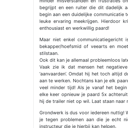
minder misverstanden en frustraties o
begrijpt en een ruiter die dit dadelijk 
begin aan een duidelijke communicatie t
leuke ervaring meekrijgen. Hierdoor k
enthousiast en werkwillig paard!
Maar niet enkel communicatiegericht i
bekapper/hoefsmid of veearts en moet 
stilstaan.
Ook dit kan je allemaal probleemloos la
Vaak zie ik dat mensen het negatieve
‘aanvaarden’. Omdat hij het toch altijd 
aan te werken. Nochtans kan je elk paard
veel minder tijd! Als je vanaf het beg
elke keer opnieuw je paard 5x achterui
hij de trailer niet op wil. Laat staan naa
Grondwerk is dus voor iedereen nuttig! 
je tegen problemen aan die je echt n
instructeur die je hierbij kan helpen.