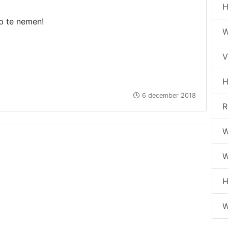
H
p te nemen!
W
V
H
6 december 2018
R
W
W
H
W