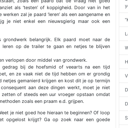
ntstaan, zoals een paard dat de vraag niet goed
y
aanziet als ‘testen’ of koppigheid. Door van in het
e werken zal je paard ‘leren’ als een aangename en
“
rijg je niet enkel een nieuwsgierig maar ook een
L
s grondwerk belangrijk. Elk paard moet naar de
leren op de trailer te gaan en netjes te blijven
W
ten verlopen door middel van grondwerk.
H
 gedrag bij de hoefsmid of veearts na een tijd
doet, en ze vaak niet de tijd hebben om er grondig
V
 netjes gemanierd krijgen en kost dit je op termijn
in consequent aan deze dingen werkt, moet je niet
D
t zetten of steeds een uur vroeger opstaan omdat
r methoden zoals een praam e.d. grijpen.
D
Weet je niet goed hoe hieraan te beginnen? Of loop
S
iet opgelost krijgt? Ga op zoek naar een goede