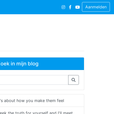
Aanmelden
oek in mijn blog
t's about how you make them feel
eek the truth for yourself and I'll meet